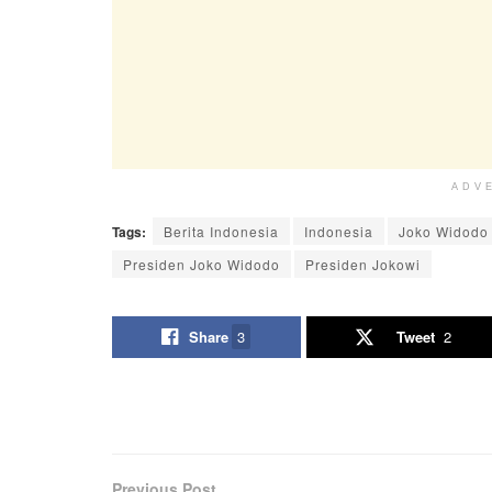
ADV
Tags:
Berita Indonesia
Indonesia
Joko Widodo
Presiden Joko Widodo
Presiden Jokowi
Share
3
Tweet
2
Previous Post