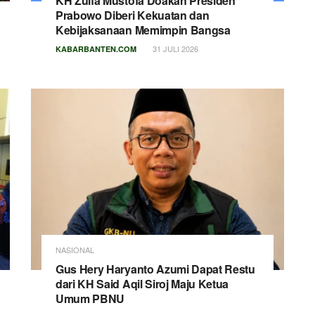
KH Zulfa Mustofa Doakan Presiden
Prabowo Diberi Kekuatan dan
Kebijaksanaan Memimpin Bangsa
31 JULI 2026
KABARBANTEN.COM
NASIONAL
Gus Hery Haryanto Azumi Dapat Restu
dari KH Said Aqil Siroj Maju Ketua
Umum PBNU