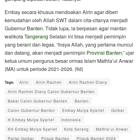
Embay secara khusus mendoakan Airin agar diberi
kemudahan oleh Allah SWT dalam cita-citanya menjadi
Gubernur
Banten
. Tidak lupa, ia berpesan agar mantan
walikota
Tangerang
Selatan ini bisa menjadi pemimpin
yang berani dan tegas. “Insya Allah, yang pertama muncul
dan datang, akan menjadi pemimpin
Provinsi Banten
,” ujar
ketua umum pengurus besar ormas Islam Mathla’ul Anwar
(MA) untuk periode 2021-2026. (fid)
Tags:
Airin
Airin Rachmi
Airin Rachmi Diany
Airin Rachmi Diany Calon Gubernur Banten
Bakal Calon Gubernur Banten
Banten
Calon Gubernur Banten
Embay Mulya Syarief
Golkar
H Embay Mulya Syarief
Indonesia
KH Embay Mulya Syarief
Kota Serang
Mathla’ul Anwar
Partai Golkar
Pilgub Banten
Pilgub Banten 2024