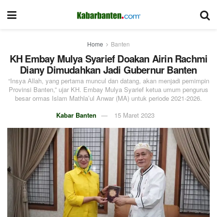
Home
Banten
KH Embay Mulya Syarief Doakan Airin Rachmi
Diany Dimudahkan Jadi Gubernur Banten
“Insya Allah, yang pertama muncul dan datang, akan menjadi pemimpin
Provinsi Banten,” ujar KH. Embay Mulya Syarief ketua umum pengurus
besar ormas Islam Mathla’ul Anwar (MA) untuk periode 2021-2026.
Kabar Banten
15 Maret 2023