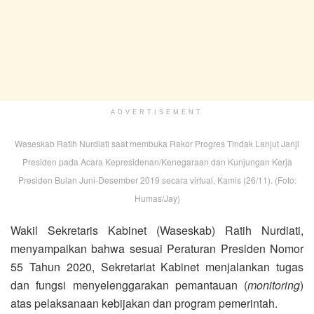
ADVERTISEMENT
Waseskab Ratih Nurdiati saat membuka Rakor Progres Tindak Lanjut Janji
Presiden pada Acara Kepresidenan/Kenegaraan dan Kunjungan Kerja
Presiden Bulan Juni-Desember 2019 secara virtual, Kamis (26/11). (Foto:
Humas/Jay)
Wakil Sekretaris Kabinet (Waseskab) Ratih Nurdiati,
menyampaikan bahwa sesuai Peraturan Presiden Nomor
55 Tahun 2020, Sekretariat Kabinet menjalankan tugas
dan fungsi menyelenggarakan pemantauan (
monitoring
)
atas pelaksanaan kebijakan dan program pemerintah.