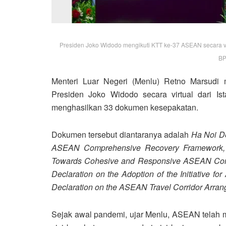
Presiden Joko Widodo mengikuti KTT ke-37 ASEAN secara virt
BP
Menteri Luar Negeri (Menlu) Retno Marsudi
Presiden Joko Widodo secara virtual dari Is
menghasilkan 33 dokumen kesepakatan.
Dokumen tersebut diantaranya adalah
Ha Noi D
ASEAN Comprehensive Recovery Framework, H
Towards Cohesive and Responsive ASEAN Comm
Declaration on the Adoption of the Initiative f
Declaration on the ASEAN Travel Corridor Arr
Sejak awal pandemi, ujar Menlu, ASEAN telah m