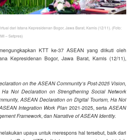
ual dari Istana Kepresidenan Bogor, Jawa Barat, Kamis (12/11). (Foto:
MI – Setpres)
 mengungkapkan KTT ke-37 ASEAN yang diikuti oleh
tana Kepresidenan Bogor, Jawa Barat, Kamis (12/11),
eclaration on the ASEAN Community’s Post-2025 Vision
,
a Noi Declaration on Strengthening Social Network
unity, ASEAN Declaration on Digital Tourism, Ha Noi
or ASEAN Integration Work Plan
2021-2025, serta
ASEAN
angement Framework
, dan
Narrative of ASEAN Identity.
elakukan upaya untuk merespons hal tersebut, baik dari