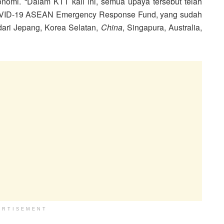
onomi. “Dalam KTT kali ini, semua upaya tersebut telah
COVID-19 ASEAN Emergency Response Fund, yang sudah
dari Jepang, Korea Selatan,
China
, Singapura, Australia,
ERTISEMENT