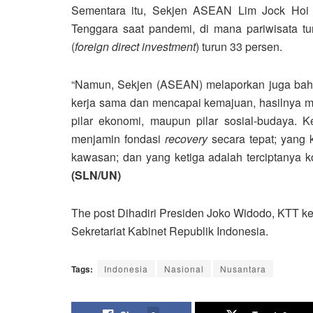
Sementara itu, Sekjen ASEAN Lim Jock Hoi 
Tenggara saat pandemi, di mana pariwisata t
(
foreign direct investment
) turun 33 persen.
“Namun, Sekjen (ASEAN) melaporkan juga bah
kerja sama dan mencapai kemajuan, hasilnya men
pilar ekonomi, maupun pilar sosial-budaya. Ke
menjamin fondasi
recovery
secara tepat; yang k
kawasan; dan yang ketiga adalah terciptanya k
(SLN/UN)
The post Dihadiri Presiden Joko Widodo, KTT k
Sekretariat Kabinet Republik Indonesia.
Tags:
Indonesia
Nasional
Nusantara