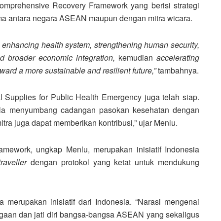
mprehensive Recovery Framework yang berisi strategi
ama antara negara ASEAN maupun dengan mitra wicara.
u
enhancing health system, strengthening human security,
d broader economic integration,
kemudian
accelerating
ward a more sustainable and resilient future,”
tambahnya.
 Supplies for Public Health Emergency juga telah siap.
la menyumbang cadangan pasokan kesehatan dengan
ra juga dapat memberikan kontribusi,” ujar Menlu.
mework, ungkap Menlu, merupakan inisiatif Indonesia
raveller
dengan protokol yang ketat untuk mendukung
a merupakan inisiatif dari Indonesia. “Narasi mengenai
aan dan jati diri bangsa-bangsa ASEAN yang sekaligus