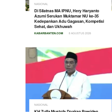
NASIONAL
Di Silatnas MA IPNU, Hery Haryanto
Azumi Serukan Muktamar NU ke-35
Kedepankan Adu Gagasan, Kompetisi
Sehat, dan Ukhuwah
8 AGUSTUS 2026
KABARBANTEN.COM
NASIONAL
KH Zulfa Mustofa Doakan Presiden