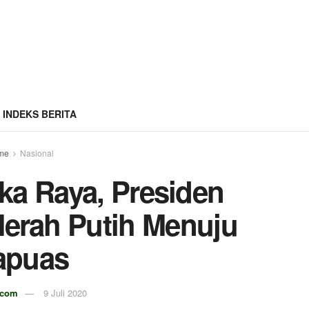
INDEKS BERITA
me
Nasional
gka Raya, Presiden
erah Putih Menuju
apuas
.com
9 Juli 2020