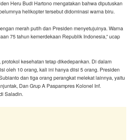
siden Heru Budi Hartono mengatakan bahwa diputuskan
elumnya helikopter tersebut didominasi warna biru.
engan merah putih dan Presiden menyetujuinya. Warna
ayaan 75 tahun kemerdekaan Republik Indonesia,” ucap
rotokol kesehatan tetap dikedepankan. Di dalam
i oleh 10 orang, kali ini hanya diisi 5 orang. Presiden
bianto dan tiga orang perangkat melekat lainnya, yaitu
juntak, Dan Grup A Paspampres Kolonel Inf.
di Saladin.