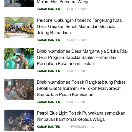
Malam Hari Bersama Warga
KABAR BANTEN
4 MARET 2025
Personel Gabungan Polrestro Tangerang Kota
Gelar Gerakan Bersih Masjid dan Mushola
Jelang Ramadhan
KABAR BANTEN
1 MARET 2025
Bhabinkamtibmas Desa Margamulya Bripka Rijal
Gelar Program Kapolda Banten Poliran dan
Pendataan Pekarangan Lestari
KABAR BANTEN
1 MARET 2025
Bhabinkamtibmas Polsek Rangkasbitung Polres
Lebak Giat Silaturahmi Ke Tokoh Masyarakat
Sampaikan Pesan Kamtibmas*
KABAR BANTEN
1 MARET 2025
Patroli Blue Light Polsek Purwakarta sampaikan
himbauan kamtibmas kepada Warga
KABAR BANTEN
27 FEBRUARI 2025