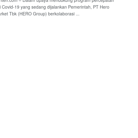
nten.com – Dalam upaya mendukung program percepatan
i Covid-19 yang sedang dijalankan Pemerintah, PT Hero
ket Tbk (HERO Group) berkolaborasi ...