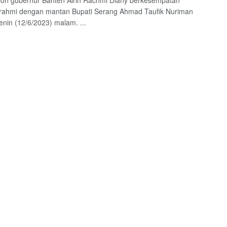
lon gubernur Banten Airin Rachmi Diany berkesempatan
urahmi dengan mantan Bupati Serang Ahmad Taufik Nuriman
enin (12/6/2023) malam. ...