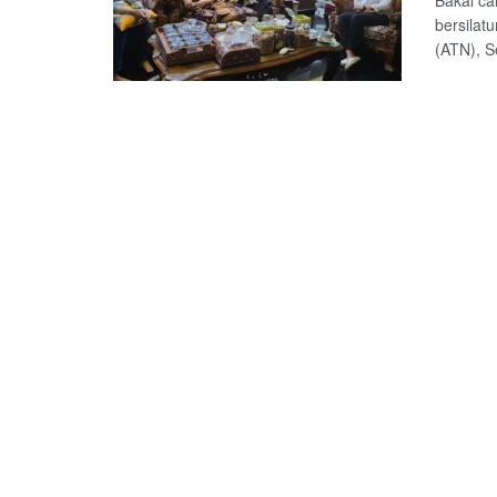
Bakal ca
bersilat
(ATN), S