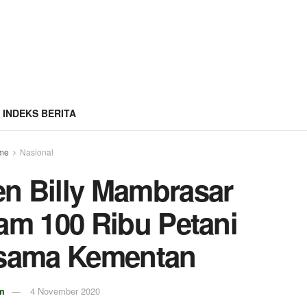
INDEKS BERITA
me
Nasional
en Billy Mambrasar
am 100 Ribu Petani
rsama Kementan
m
4 November 2020