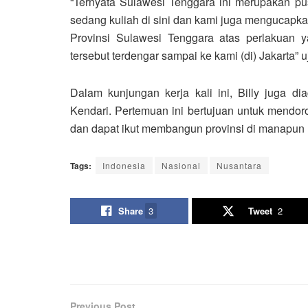
“Ternyata Sulawesi Tenggara ini merupakan 
sedang kuliah di sini dan kami juga mengucapka
Provinsi Sulawesi Tenggara atas perlakuan ya
tersebut terdengar sampai ke kami (di) Jakarta” u
Dalam kunjungan kerja kali ini, Billy juga
Kendari. Pertemuan ini bertujuan untuk mendo
dan dapat ikut membangun provinsi di manapu
Tags:
Indonesia
Nasional
Nusantara
Share
3
Tweet
2
Previous Post