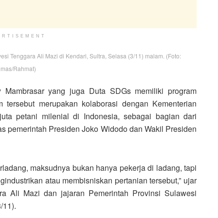
ERTISEMENT
i Tenggara Ali Mazi di Kendari, Sultra, Selasa (3/11) malam. (Foto:
mas/Rahmat)
lly Mambrasar yang juga Duta SDGs memiliki program
am tersebut merupakan kolaborasi dengan Kementerian
uta petani milenial di Indonesia, sebagai bagian dari
as pemerintah Presiden Joko Widodo dan Wakil Presiden
erladang, maksudnya bukan hanya pekerja di ladang, tapi
dustrikan atau membisniskan pertanian tersebut,” ujar
ra Ali Mazi dan jajaran Pemerintah Provinsi Sulawesi
/11).