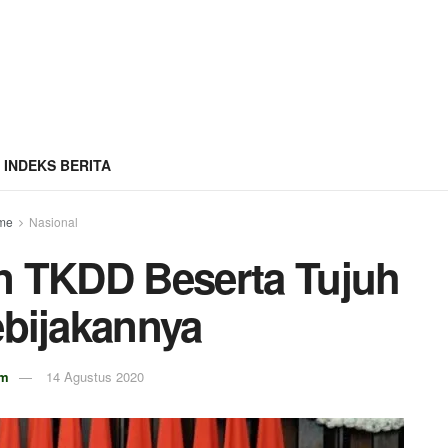
INDEKS BERITA
me
Nasional
 TKDD Beserta Tujuh
bijakannya
om
14 Agustus 2020