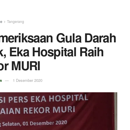
e
Tangerang
meriksaan Gula Darah
k, Eka Hospital Raih
or MURI
m
1 Desember 2020