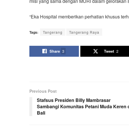
misi yang sama dengan MURI dalam gelorakan s
“Eka Hospital memberikan perhatian khusus terh
Tags:
Tangerang
Tangerang Raya
Share
3
Tweet
2
Previous Post
Stafsus Presiden Billy Mambrasar
Sambangi Komunitas Petani Muda Keren 
Bali