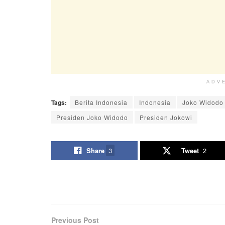
ADV
Tags:
Berita Indonesia
Indonesia
Joko Widodo
Presiden Joko Widodo
Presiden Jokowi
Share
3
Tweet
2
Previous Post