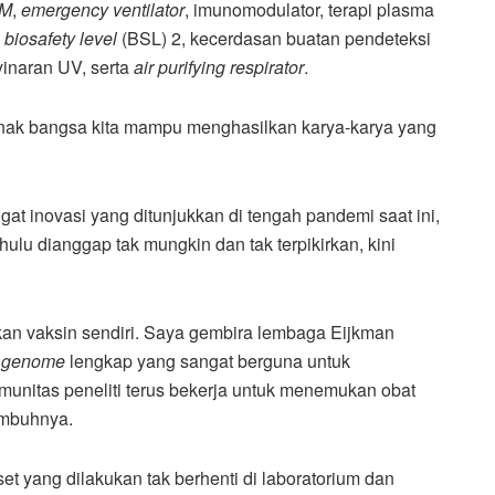
gM
,
emergency ventilator
, imunomodulator, terapi plasma
n
biosafety level
(BSL) 2, kecerdasan buatan pendeteksi
yinaran UV, serta
air purifying respirator
.
-anak bangsa kita mampu menghasilkan karya-karya yang
gat inovasi yang ditunjukkan di tengah pandemi saat ini,
ulu dianggap tak mungkin dan tak terpikirkan, kini
lkan vaksin sendiri. Saya gembira lembaga Eijkman
n
genome
lengkap yang sangat berguna untuk
nitas peneliti terus bekerja untuk menemukan obat
 imbuhnya.
t yang dilakukan tak berhenti di laboratorium dan