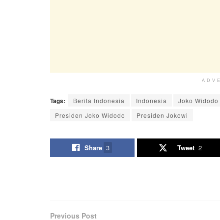
ADV
Tags:
Berita Indonesia
Indonesia
Joko Widodo
Presiden Joko Widodo
Presiden Jokowi
Share
3
Tweet
2
Previous Post