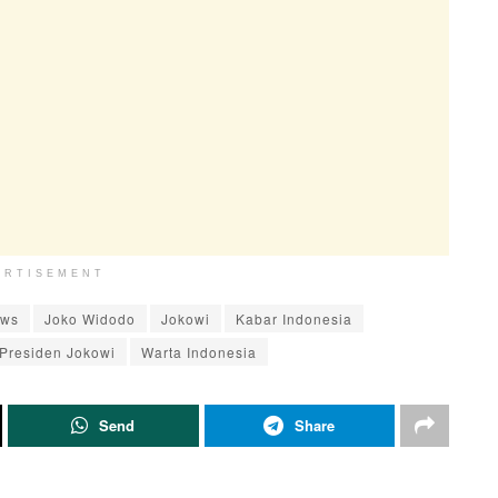
ERTISEMENT
ews
Joko Widodo
Jokowi
Kabar Indonesia
Presiden Jokowi
Warta Indonesia
Send
Share