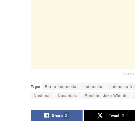
ADV
Tags:
Berita Indonesia
Indonesia
Indonesia N
Nasional
Nusantara
Presiden Joko Widodo
Share
3
Tweet
2