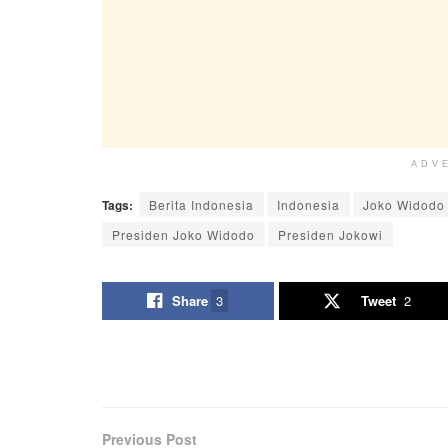
ADV
Tags:
Berita Indonesia
Indonesia
Joko Widodo
Presiden Joko Widodo
Presiden Jokowi
Share
3
Tweet
2
Previous Post