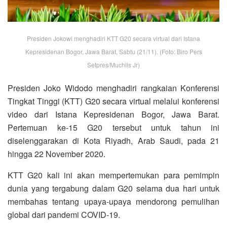
Presiden Jokowi menghadiri KTT G20 secara virtual dari Istana
Kepresidenan Bogor, Jawa Barat, Sabtu (21/11). (Foto: Biro Pers
Setpres/Muchlis Jr)
Presiden Joko Widodo menghadiri rangkaian Konferensi
Tingkat Tinggi (KTT) G20 secara virtual melalui konferensi
video dari Istana Kepresidenan Bogor, Jawa Barat.
Pertemuan ke-15 G20 tersebut untuk tahun ini
diselenggarakan di Kota Riyadh, Arab Saudi, pada 21
hingga 22 November 2020.
KTT G20 kali ini akan mempertemukan para pemimpin
dunia yang tergabung dalam G20 selama dua hari untuk
membahas tentang upaya-upaya mendorong pemulihan
global dari pandemi COVID-19.