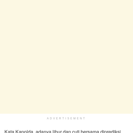
ADVERTISEMENT
Kata Kapolda, adanya libur dan cuti bersama diprediksi