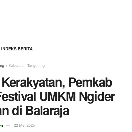
INDEKS BERITA
ang
Kabupaten Tangerang
 Kerakyatan, Pemkab
estival UMKM Ngider
 di Balaraja
en
22 Mei 2025