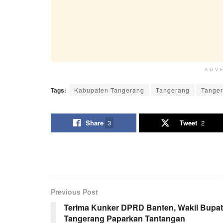
ADV
Tags:
Kabupaten Tangerang
Tangerang
Tange
Share
3
Tweet
2
Previous Post
Terima Kunker DPRD Banten, Wakil Bupat
Tangerang Paparkan Tantangan