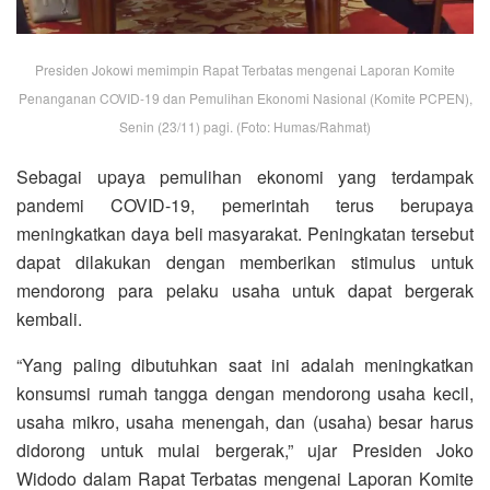
Presiden Jokowi memimpin Rapat Terbatas mengenai Laporan Komite
Penanganan COVID-19 dan Pemulihan Ekonomi Nasional (Komite PCPEN),
Senin (23/11) pagi. (Foto: Humas/Rahmat)
Sebagai upaya pemulihan ekonomi yang terdampak
pandemi COVID-19, pemerintah terus berupaya
meningkatkan daya beli masyarakat. Peningkatan tersebut
dapat dilakukan dengan memberikan stimulus untuk
mendorong para pelaku usaha untuk dapat bergerak
kembali.
“Yang paling dibutuhkan saat ini adalah meningkatkan
konsumsi rumah tangga dengan mendorong usaha kecil,
usaha mikro, usaha menengah, dan (usaha) besar harus
didorong untuk mulai bergerak,” ujar Presiden Joko
Widodo dalam Rapat Terbatas mengenai Laporan Komite