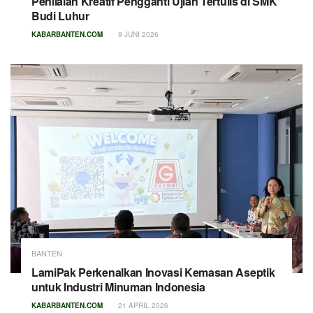
Penilaian Kreatif Pengganti Ujian Tertulis di SMK
Budi Luhur
KABARBANTEN.COM
9 JUNI 2026
BANTEN
LamiPak Perkenalkan Inovasi Kemasan Aseptik
untuk Industri Minuman Indonesia
KABARBANTEN.COM
21 APRIL 2026