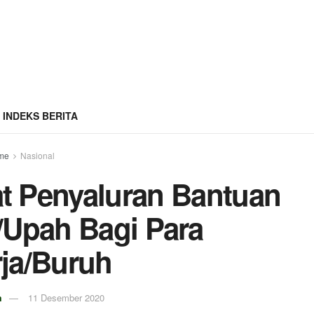
INDEKS BERITA
me
Nasional
t Penyaluran Bantuan
i/Upah Bagi Para
ja/Buruh
m
11 Desember 2020