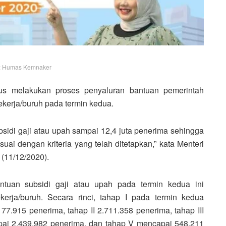
: Humas Kemnaker
rus melakukan proses penyaluran bantuan pemerintah
ekerja/buruh pada termin kedua.
sidi gaji atau upah sampai 12,4 juta penerima sehingga
suai dengan kriteria yang telah ditetapkan,” kata Menteri
 (11/12/2020).
tuan subsidi gaji atau upah pada termin kedua ini
erja/buruh. Secara rinci, tahap I pada termin kedua
77.915 penerima, tahap II 2.711.358 penerima, tahap III
pai 2.439.982 penerima, dan tahap V mencapai 548.211