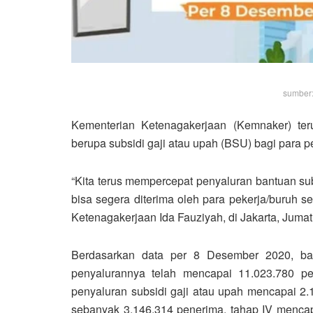
sumber
Kementerian Ketenagakerjaan (Kemnaker) te
berupa subsidi gaji atau upah (BSU) bagi para p
“Kita terus mempercepat penyaluran bantuan sub
bisa segera diterima oleh para pekerja/buruh se
Ketenagakerjaan Ida Fauziyah, di Jakarta, Jumat
Berdasarkan data per 8 Desember 2020, ban
penyalurannya telah mencapai 11.023.780 pek
penyaluran subsidi gaji atau upah mencapai 2.1
sebanyak 3.146.314 penerima, tahap IV menca