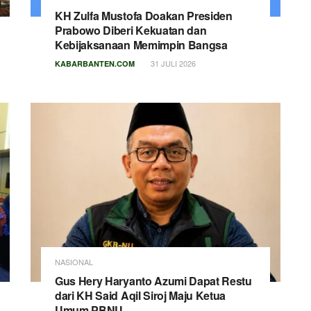
KH Zulfa Mustofa Doakan Presiden
Prabowo Diberi Kekuatan dan
Kebijaksanaan Memimpin Bangsa
31 JULI 2026
KABARBANTEN.COM
NASIONAL
Gus Hery Haryanto Azumi Dapat Restu
dari KH Said Aqil Siroj Maju Ketua
Umum PBNU