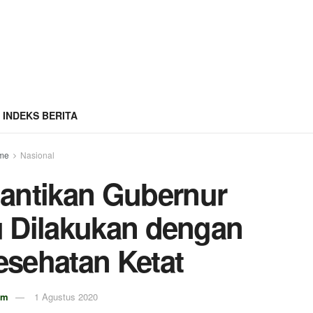
INDEKS BERITA
me
Nasional
lantikan Gubernur
 Dilakukan dengan
esehatan Ketat
om
1 Agustus 2020