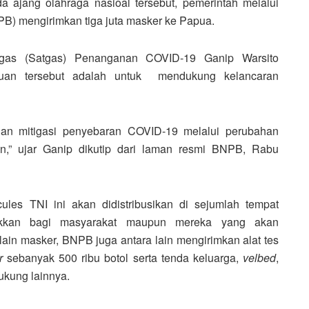
 ajang olahraga nasioal tersebut, pemerintah melalui
) mengirimkan tiga juta masker ke Papua.
as (Satgas) Penanganan COVID-19 Ganip Warsito
uan tersebut adalah untuk mendukung kelancaran
an mitigasi penyebaran COVID-19 melalui perubahan
n,” ujar Ganip dikutip dari laman resmi BNPB, Rabu
les TNI ini akan didistribusikan di sejumlah tempat
ukkan bagi masyarakat maupun mereka yang akan
ain masker, BNPB juga antara lain mengirimkan alat tes
r
sebanyak 500 ribu botol serta tenda keluarga,
velbed
,
ukung lainnya.