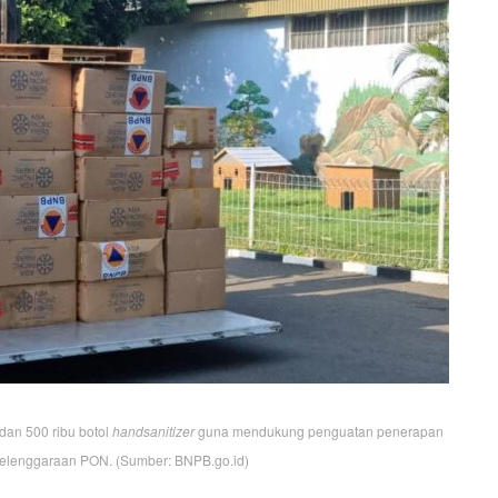
 dan 500 ribu botol
handsanitizer
guna mendukung penguatan penerapan
yelenggaraan PON. (Sumber: BNPB.go.id)