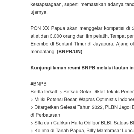
kesiapsiagaan, seperti memastikan adanya tanda
ujarnya.
PON XX Papua akan menggelar kompetisi di 37
atlet dan 3.000 orang dari tim pelatih. Tempat 
Enembe di Sentani Timur di Jayapura. Ajang o
mendatang.
(BNPB/UN)
Kunjungi laman resmi BNPB melalui
tautan in
#BNPB
Berita terkait: > Setkab Gelar Diklat Teknis Pen
> Miliki Potensi Besar, Wapres Optimistis Indo
> Ditargetkan Selesai Tahun 2022, PLBN Jagoi
di Perbatasan
> Sita dan Cairkan Harta Obligor BLBI, Satgas 
> Kelima di Tanah Papua, Billy Mambrasar Lunc