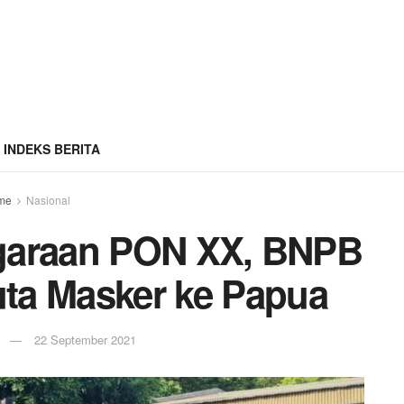
INDEKS BERITA
me
Nasional
garaan PON XX, BNPB
uta Masker ke Papua
m
22 September 2021