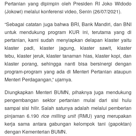
Pertanian yang dipimpin oleh Presiden RI Joko Widodo
(Jokowi) melalui konferensi video, Senin (26/07/2021).
“S
ebagai catatan juga bahwa BRI
, Bank
M
andiri
, dan
BNI
untuk mendukung program
KUR
ini
,
terutama yang di
pertanian
,
kami sudah menyiapkan
delapan klaster
yaitu
klaster padi
,
klaster jagung
,
klaster sawit
,
klaster
tebu,
klaster jeruk
,
klaster tanaman hias
,
klaster kopi
,
dan
klaster
p
orang
,
s
ehingga
nanti bisa bersinergi dengan
program-program yang ada
di
Menteri Pertanian ataupun
Menteri Perdagangan,” ujarnya.
Diungkapkan Menteri BUMN, pihaknya juga mendukung
pengembangan sektor pertanian mulai dari sisi hulu
sampai sisi hilir. Salah satunya adalah melalui pemberian
pinjaman 6.190
rice milling unit
(RMU) yang merupakan
kerja sama antara gabungan kelompok tani (gapoktan)
dengan Kementerian BUMN.