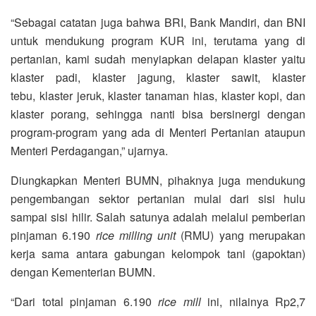
“S
ebagai catatan juga bahwa BRI
, Bank
M
andiri
, dan
BNI
untuk mendukung program
KUR
ini
,
terutama yang di
pertanian
,
kami sudah menyiapkan
delapan klaster
yaitu
klaster padi
,
klaster jagung
,
klaster sawit
,
klaster
tebu,
klaster jeruk
,
klaster tanaman hias
,
klaster kopi
,
dan
klaster
p
orang
,
s
ehingga
nanti bisa bersinergi dengan
program-program yang ada
di
Menteri Pertanian ataupun
Menteri Perdagangan,” ujarnya.
Diungkapkan Menteri BUMN, pihaknya juga mendukung
pengembangan sektor pertanian mulai dari sisi hulu
sampai sisi hilir. Salah satunya adalah melalui pemberian
pinjaman 6.190
rice milling unit
(RMU) yang merupakan
kerja sama antara gabungan kelompok tani (gapoktan)
dengan Kementerian BUMN.
“Dari total pinjaman 6.190
rice mill
ini, nilainya Rp2,7