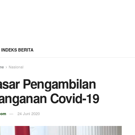
INDEKS BERITA
me
Nasional
asar Pengambilan
anganan Covid-19
com
24 Juni 2020