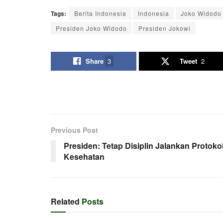
Tags:
Berita Indonesia
Indonesia
Joko Widodo
Presiden Joko Widodo
Presiden Jokowi
Share
3
Tweet
2
Previous Post
Presiden: Tetap Disiplin Jalankan Protoko
Kesehatan
Related
Posts