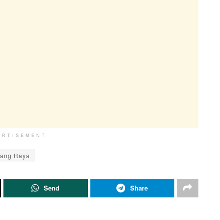
ERTISEMENT
rang Raya
Send
Share