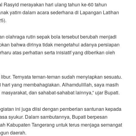
 Rasyid merayakan hari ulang tahun ke-60 tahun
nak yatim dalam acara sederhana di Lapangan Latihan
5).
n olahraga rutin sepak bola tersebut berubah menjadi
kan bahwa dirinya tidak mengetahui adanya persiapan
aru atas perhatian serta inisiatif yang diberikan oleh
libur. Ternyata teman-teman sudah menyiapkan sesuatu.
ini hari yang membahagiakan. Alhamdulillah, saya masih
 masyarakat, dan sahabat-sahabat lainnya,” ujar Bupati.
giatan ini juga diisi dengan pemberian santunan kepada
rasa syukur. Dalam sambutannya, Bupati berpesan
ntah Kabupaten Tangerang untuk terus menjaga semangat
gun daerah.