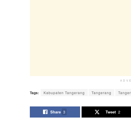
ADV
Tags:
Kabupaten Tangerang
Tangerang
Tange
Share
3
Tweet
2