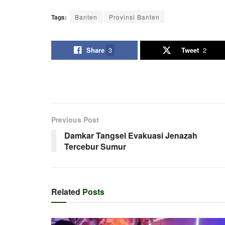
Tags:
Banten
Provinsi Banten
Share
3
Tweet
2
Previous Post
Damkar Tangsel Evakuasi Jenazah
Tercebur Sumur
Related
Posts