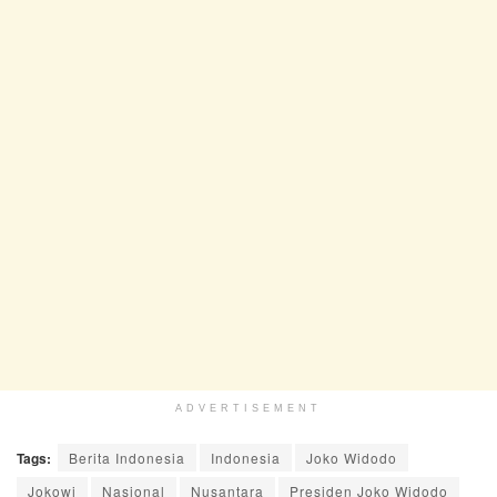
ADVERTISEMENT
Tags:
Berita Indonesia
Indonesia
Joko Widodo
Jokowi
Nasional
Nusantara
Presiden Joko Widodo