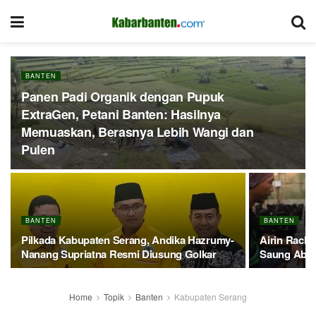
BANTEN
Panen Padi Organik dengan Pupuk
ExtraGen, Petani Banten: Hasilnya
Memuaskan, Berasnya Lebih Wangi dan
Pulen
BANTEN
BANTEN
Pilkada Kabupaten Serang, Andika Hazrumy-
Airin Rachm
Nanang Supriatna Resmi Diusung Golkar
Saung Aba
Home
Topik
Banten
Kabupaten Serang