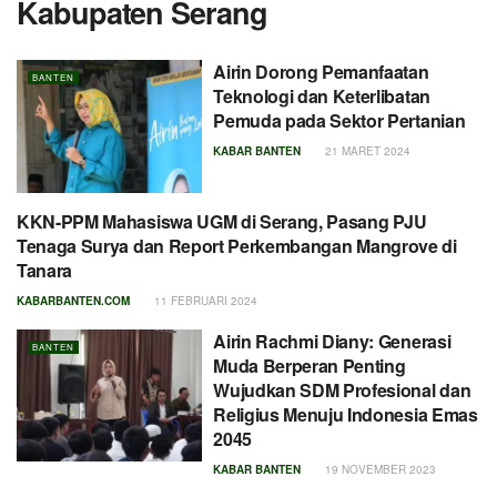
Kabupaten Serang
Airin Dorong Pemanfaatan
BANTEN
Teknologi dan Keterlibatan
Pemuda pada Sektor Pertanian
KABAR BANTEN
21 MARET 2024
KKN-PPM Mahasiswa UGM di Serang, Pasang PJU
BANTEN
Tenaga Surya dan Report Perkembangan Mangrove di
Tanara
KABARBANTEN.COM
11 FEBRUARI 2024
Airin Rachmi Diany: Generasi
BANTEN
Muda Berperan Penting
Wujudkan SDM Profesional dan
Religius Menuju Indonesia Emas
2045
KABAR BANTEN
19 NOVEMBER 2023