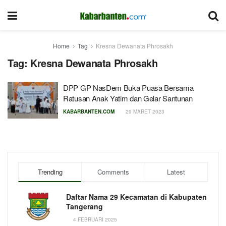
Home
Tag
Kresna Dewanata Phrosakh
Tag:
Kresna Dewanata Phrosakh
DPP GP NasDem Buka Puasa Bersama
Ratusan Anak Yatim dan Gelar Santunan
KABARBANTEN.COM
29 MARET 2023
Trending
Comments
Latest
Daftar Nama 29 Kecamatan di Kabupaten
Tangerang
4 FEBRUARI 2025