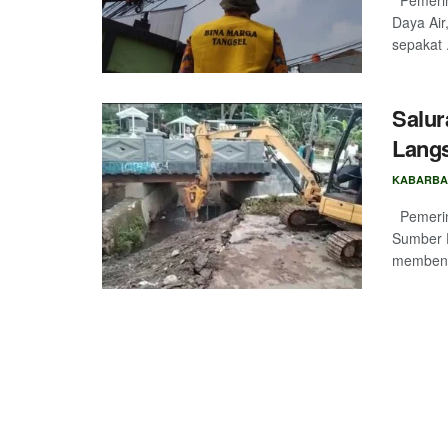
Pemerint
Daya Ai
sepakat .
Salur
Lang
KABARBA
Pemerint
Sumber 
membenah