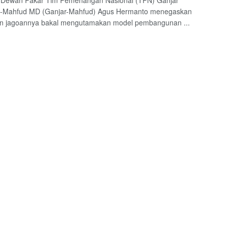
 Dewan Pakar Tim Pemenangan Nasional (TPN) Ganjar
-Mahfud MD (Ganjar-Mahfud) Agus Hermanto menegaskan
n jagoannya bakal mengutamakan model pembangunan ...