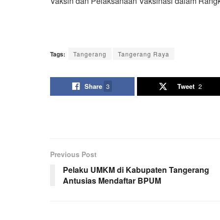
Vaksin dan Pelaksanaan Vaksinasi dalam Rang
Tags:
Tangerang
Tangerang Raya
Share
3
Tweet
2
Previous Post
Pelaku UMKM di Kabupaten Tangerang
Antusias Mendaftar BPUM