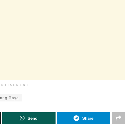
ERTISEMENT
rang Raya
Send
Share