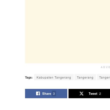
ADV
Tags:
Kabupaten Tangerang
Tangerang
Tange
Share
3
Tweet
2