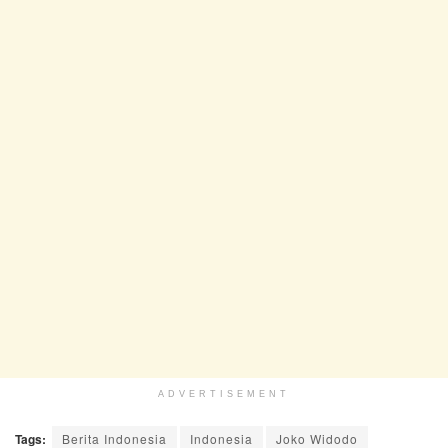
ADVERTISEMENT
Tags:
Berita Indonesia
Indonesia
Joko Widodo