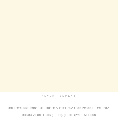
ADVERTISEMENT
saat membuka Indonesia Fintech Summit 2020 dan Pekan Fintech 2020
secara virtual, Rabu (11/11). (Foto: BPMI – Setpres)