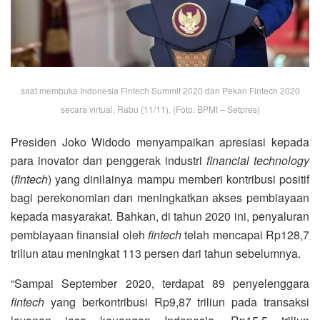
saat membuka Indonesia Fintech Summit 2020 dan Pekan Fintech 2020
secara virtual, Rabu (11/11). (Foto: BPMI – Setpres)
Presiden Joko Widodo menyampaikan apresiasi kepada
para inovator dan penggerak industri
financial technology
(
fintech
) yang dinilainya mampu memberi kontribusi positif
bagi perekonomian dan meningkatkan akses pembiayaan
kepada masyarakat. Bahkan, di tahun 2020 ini, penyaluran
pembiayaan finansial oleh
fintech
telah mencapai Rp128,7
triliun atau meningkat 113 persen dari tahun sebelumnya.
“Sampai September 2020, terdapat 89 penyelenggara
fintech
yang berkontribusi Rp9,87 triliun pada transaksi