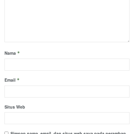
Nama
*
Email
*
Situs Web
Simpan nama, email, dan situs web saya pada peramban