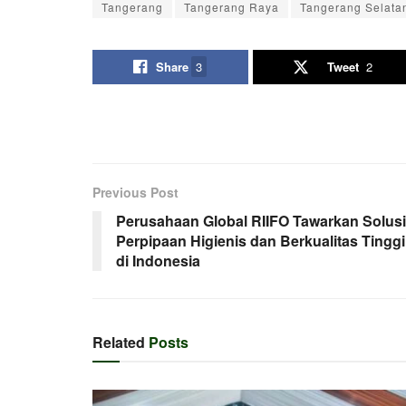
Tangerang
Tangerang Raya
Tangerang Selata
Share
3
Tweet
2
Previous Post
Perusahaan Global RIIFO Tawarkan Solusi
Perpipaan Higienis dan Berkualitas Tinggi
di Indonesia
Related
Posts