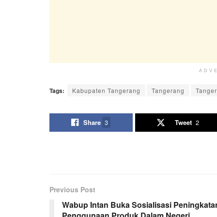
ADV
Tags:
Kabupaten Tangerang
Tangerang
Tange
Share
3
Tweet
2
Previous Post
Wabup Intan Buka Sosialisasi Peningkata
Penggunaan Produk Dalam Negeri