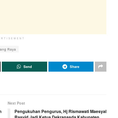
ERTISEMENT
rang Raya
Send
Share
Next Post
n
Pengukuhan Pengurus, Hj Rismawati Maesyal
Rasyid Jadi Ketua Dekranasda Kabupaten