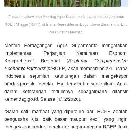
Presiden Jokowi dan Mendag Agus Suparmanto usai penandatanganan
RCEP, Minggu (15/11), di Istana Kepresidenan Bogor, Jawa Barat. (Foto: Biro
Pers Setpres/Muchlis)
Menteri Perdagangan Agus Suparmanto mengatakan
implementasi Perjanjian Kemitraan Ekonomi
Komprehensif Regional (
Regional Comprehensive
Economic Partnership
/RCEP) akan memberi pelaku usaha
Indonesia sejumlah keuntungan dalam mengekspor
produk-produk mereka. Hal tersebut disampaikan Agus
dalam keterangan tertulisnya sebagaimana dilansir
kemendag.go.id, Selasa (1/12/2020).
“Salah satu manfaat yang diperoleh dari RCEP adalah
pengusaha kita, baik besar maupun kecil, yang ingin
mengekspor produk mereka ke negara-negara RCEP tidak