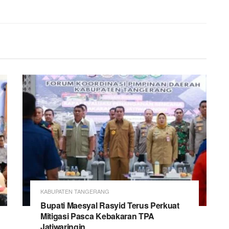
KABUPATEN TANGERANG
Bupati Maesyal Rasyid Terus Perkuat
Mitigasi Pasca Kebakaran TPA
Jatiwaringin